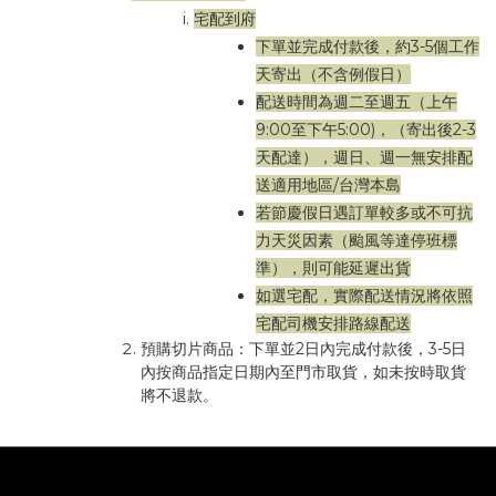
宅配到府
下單並完成付款後，約3-5個工作
天寄出（不含例假日）
配送時間為週二至週五（上午
9:00至下午5:00)，
（寄出後2-3
天配達），週日
、週一無安排配
送
適用地區/台灣本島
若節慶假日遇訂單較多或不可抗
力天災因素（颱風等達停班標
準），則可能延遲出貨
如選宅配，實際配送情況將依照
宅配司機安排路線配送
預購切片商品：下單並2日內完成付款後，3-5日
內按商品指定日期內至門市取貨，如未按時取貨
將不退款。